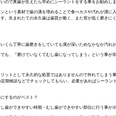
すいので奥歯が生えたら早めにシーラントをする事をお勧めし
ジンという素材で歯の溝を埋めることで食べカスや汚れが溝に
ます。生まれたての永久歯は歯質が脆く、また背が低く磨きに
。
はいくら丁寧に歯磨きをしていても溝が深いためなかなか汚れ
りでも、『磨けていなくてむし歯になってしまう』という事が
メリットとして永久的な処置ではありませんので外れてしまう事
の定期検診などでチェックしてもらい、必要があればシーラン
つにするのがベスト？
むし歯ができやすい時期・むし歯ができやすい部位に行う事が