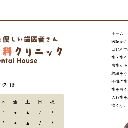
ホーム
医院紹介
はじめて
歯・歯ぐ
虫歯があ
検診をう
子供の歯
シス1階
歯を白く
入れ歯を
木
金
土
日
祝
痛くない
/
●
▲
/
/
/
●
▲
/
/