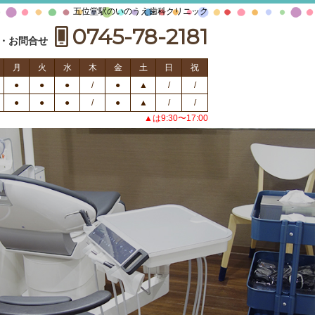
五位堂駅のいのうえ歯科クリニック
0745-78-2181
・お問合せ
月
火
水
木
金
土
日
祝
●
●
●
/
●
▲
/
/
●
●
●
/
●
▲
/
/
▲は9:30〜17:00