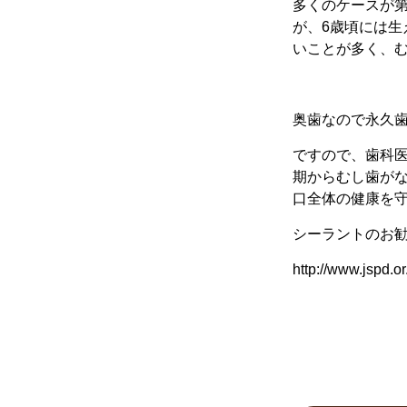
多くのケースが
が、6歳頃には
いことが多く、
奥歯なので永久
ですので、歯科
期からむし歯が
口全体の健康を
シーラントのお
http://www.jspd.o