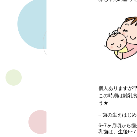
個人ありますが
この時期は離乳
う★
– 歯の生えはじ
6~7ヶ月頃から
乳歯は、生後6~