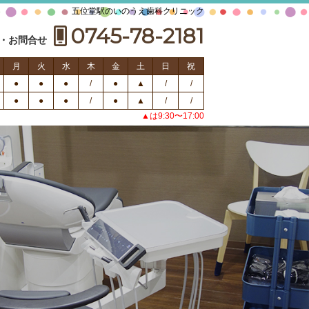
五位堂駅のいのうえ歯科クリニック
0745-78-2181
・お問合せ
月
火
水
木
金
土
日
祝
●
●
●
/
●
▲
/
/
●
●
●
/
●
▲
/
/
▲は9:30〜17:00