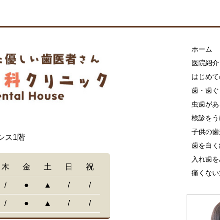
ホーム
医院紹介
はじめて
歯・歯ぐ
虫歯があ
検診をう
子供の歯
シス1階
歯を白く
入れ歯を
木
金
土
日
祝
痛くない
/
●
▲
/
/
/
●
▲
/
/