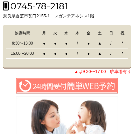
0745-78-2181
奈良県香芝市瓦口2155-1エレガンテアネシス1階
診療時間
月
火
水
木
金
土
日
祝
9:30〜13:00
●
●
●
/
●
▲
/
/
15:00〜20:00
●
●
●
/
●
▲
/
/
▲は9:30〜17:00｜駐車場有り