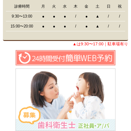
診療時間
月
火
水
木
金
土
日
祝
9:30〜13:00
●
●
●
/
●
▲
/
/
15:00〜20:00
●
●
●
/
●
▲
/
/
▲は9:30〜17:00｜駐車場有り