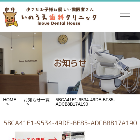
toggle
navigat
お知らせ
HOME
お知らせ一覧
5BCA41E1-9534-49DE-BF85-
ADCB8B17A190
5BCA41E1-9534-49DE-BF85-ADCB8B17A190