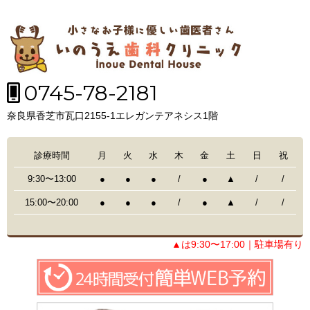
0745-78-2181
奈良県香芝市瓦口2155-1エレガンテアネシス1階
診療時間
月
火
水
木
金
土
日
祝
9:30〜13:00
●
●
●
/
●
▲
/
/
15:00〜20:00
●
●
●
/
●
▲
/
/
▲は9:30〜17:00｜駐車場有り