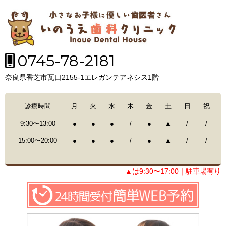
0745-78-2181
奈良県香芝市瓦口2155-1エレガンテアネシス1階
診療時間
月
火
水
木
金
土
日
祝
9:30〜13:00
●
●
●
/
●
▲
/
/
15:00〜20:00
●
●
●
/
●
▲
/
/
▲は9:30〜17:00｜駐車場有り