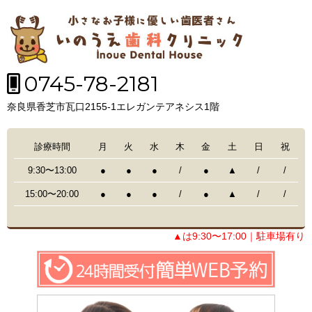
0745-78-2181
奈良県香芝市瓦口2155-1エレガンテアネシス1階
診療時間
月
火
水
木
金
土
日
祝
9:30〜13:00
●
●
●
/
●
▲
/
/
15:00〜20:00
●
●
●
/
●
▲
/
/
▲は9:30〜17:00｜駐車場有り