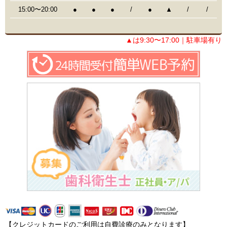
15:00〜20:00
●
●
●
/
●
▲
/
/
▲は9:30〜17:00｜駐車場有り
【クレジットカードのご利用は自費診療のみとなります】