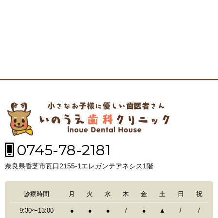
0745-78-2181
奈良県香芝市瓦口2155-1エレガンテアネシス1階
診療時間
月
火
水
木
金
土
日
祝
9:30〜13:00
●
●
●
/
●
▲
/
/