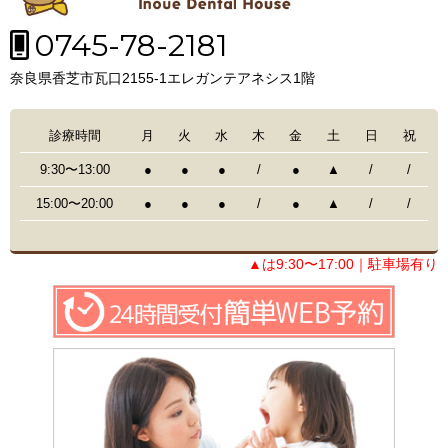
0745-78-2181
奈良県香芝市瓦口2155-1エレガンテアネシス1階
診療時間
月
火
水
木
金
土
日
祝
9:30〜13:00
●
●
●
/
●
▲
/
/
15:00〜20:00
●
●
●
/
●
▲
/
/
▲は9:30〜17:00｜駐車場有り