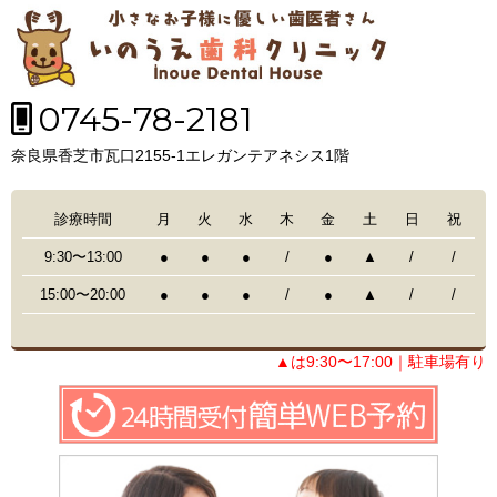
0745-78-2181
奈良県香芝市瓦口2155-1エレガンテアネシス1階
診療時間
月
火
水
木
金
土
日
祝
9:30〜13:00
●
●
●
/
●
▲
/
/
15:00〜20:00
●
●
●
/
●
▲
/
/
▲は9:30〜17:00｜駐車場有り