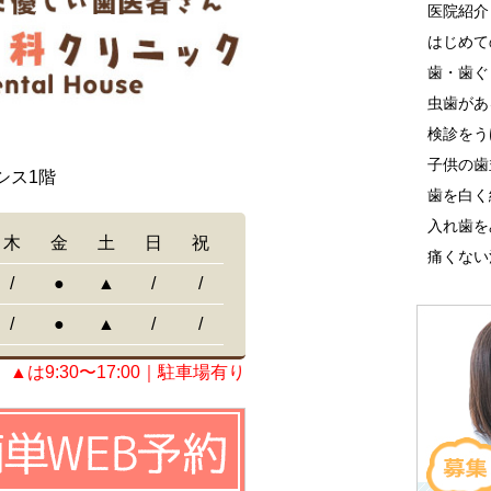
医院紹介
はじめて
歯・歯ぐ
虫歯があ
検診をう
子供の歯
シス1階
歯を白く
入れ歯を
木
金
土
日
祝
痛くない
/
●
▲
/
/
/
●
▲
/
/
▲は9:30〜17:00｜駐車場有り