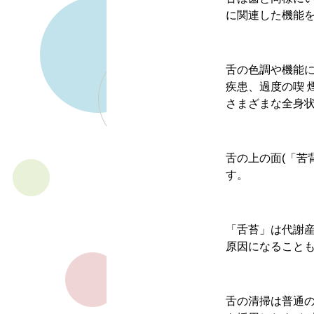
に関連した機能
舌の色調や機能
疾患、過度の喫 
さまざまな全身
舌の上の面(「苦
す。
「舌苔」は代謝
原因になること
舌の清掃は普通