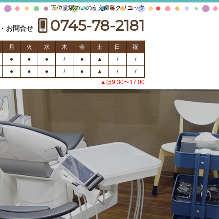
五位堂駅のいのうえ歯科クリニック
0745-78-2181
・お問合せ
月
火
水
木
金
土
日
祝
●
●
●
/
●
▲
/
/
●
●
●
/
●
▲
/
/
▲は9:30〜17:00