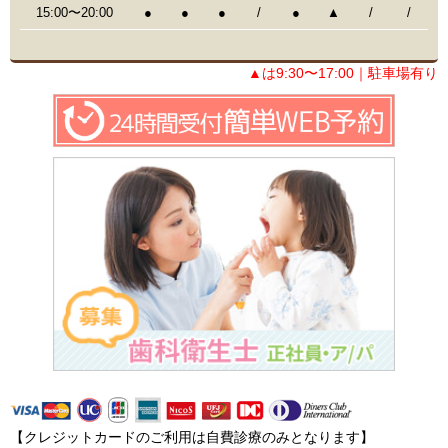
15:00〜20:00
●
●
●
/
●
▲
/
/
▲は9:30〜17:00｜駐車場有り
【クレジットカードのご利用は自費診療のみとなります】