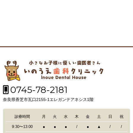
0745-78-2181
奈良県香芝市瓦口2155-1エレガンテアネシス1階
診療時間
月
火
水
木
金
土
日
祝
9:30〜13:00
●
●
●
/
●
▲
/
/