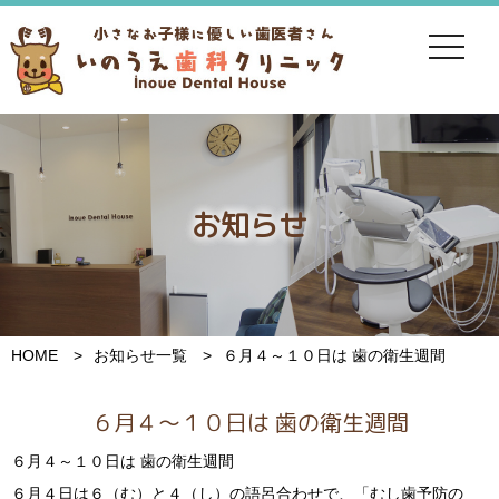
toggle
navigat
お知らせ
HOME
お知らせ一覧
６月４～１０日は 歯の衛生週間
６月４～１０日は 歯の衛生週間
６月４～１０日は 歯の衛生週間
６月４日は６（む）と４（し）の語呂合わせで、「むし歯予防の