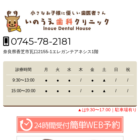
0745-78-2181
奈良県香芝市瓦口2155-1エレガンテアネシス1階
診療時間
月
火
水
木
金
土
日
祝
9:30〜13:00
●
●
●
/
●
▲
/
/
15:00〜20:00
●
●
●
/
●
▲
/
/
▲は9:30〜17:00｜駐車場有り