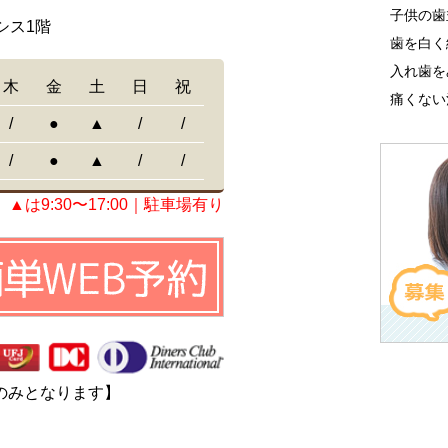
子供の歯
シス1階
歯を白く
入れ歯を
木
金
土
日
祝
痛くない
/
●
▲
/
/
/
●
▲
/
/
▲は9:30〜17:00｜駐車場有り
のみとなります】