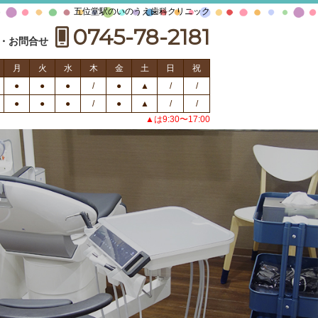
五位堂駅のいのうえ歯科クリニック
0745-78-2181
・お問合せ
月
火
水
木
金
土
日
祝
●
●
●
/
●
▲
/
/
●
●
●
/
●
▲
/
/
▲は9:30〜17:00