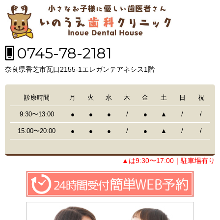
0745-78-2181
奈良県香芝市瓦口2155-1エレガンテアネシス1階
診療時間
月
火
水
木
金
土
日
祝
9:30〜13:00
●
●
●
/
●
▲
/
/
15:00〜20:00
●
●
●
/
●
▲
/
/
▲は9:30〜17:00｜駐車場有り